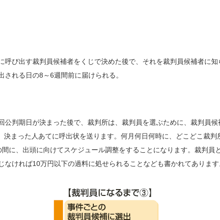
に呼び出す裁判員候補者をくじで決めた後で、それを裁判員候補者に知
出される日の8～6週間前に届けられる。
回公判期日が決まった後で、裁判所は、裁判員を選ぶために、裁判員候
決め、決まった人あてに呼出状を送ります。何月何日何時に、どこどこ裁
の間に、出頭に向けてスケジュール調整をすることになります。裁判員
じなければ10万円以下の過料に処せられることなども書かれてあります