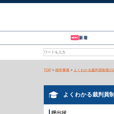
新着
TOP
>
雑学事典
>
よくわかる裁判員制度の
よくわかる裁判員
呼出状