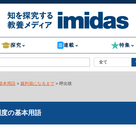
探究
連載
特集
基本用語
>
裁判員になるまで
> 呼出状
制度の基本用語