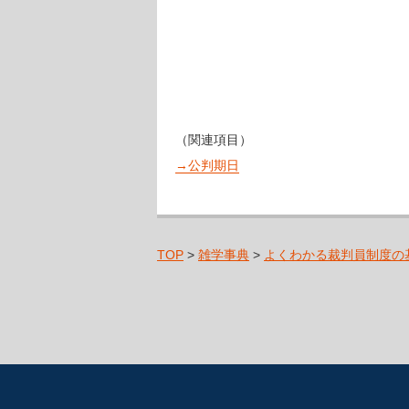
（関連項目）
→公判期日
TOP
>
雑学事典
>
よくわかる裁判員制度の