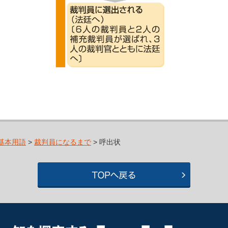
基本用語
>
裁判員になるまで
> 呼出状