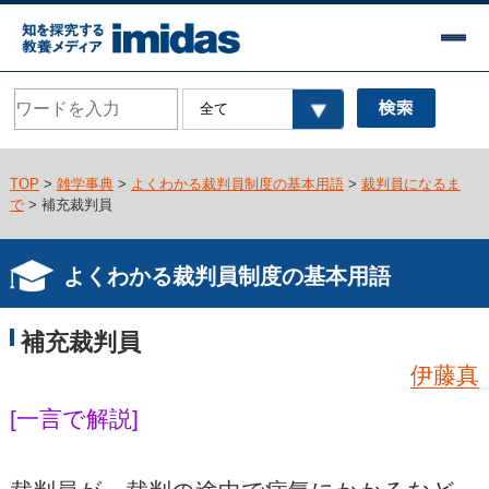
TOP
>
雑学事典
>
よくわかる裁判員制度の基本用語
>
裁判員になるま
で
> 補充裁判員
よくわかる裁判員制度の基本用語
補充裁判員
伊藤真
[一言で解説]