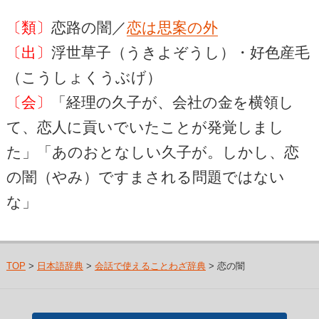
〔類〕
恋路の闇／
恋は思案の外
〔出〕
浮世草子（うきよぞうし）・好色産毛
（こうしょくうぶげ）
〔会〕
「経理の久子が、会社の金を横領し
て、恋人に貢いでいたことが発覚しまし
た」「あのおとなしい久子が。しかし、恋
の闇（やみ）ですまされる問題ではない
な」
TOP
>
日本語辞典
>
会話で使えることわざ辞典
> 恋の闇