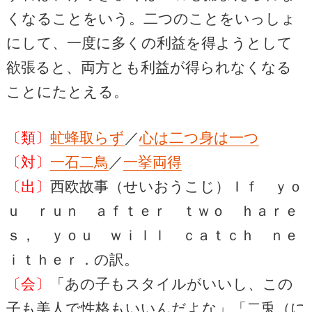
くなることをいう。二つのことをいっしょ
にして、一度に多くの利益を得ようとして
欲張ると、両方とも利益が得られなくなる
ことにたとえる。
〔類〕
虻蜂取らず
／
心は二つ身は一つ
〔対〕
一石二鳥
／
一挙両得
〔出〕
西欧故事（せいおうこじ）Ｉｆ ｙｏ
ｕ ｒｕｎ ａｆｔｅｒ ｔｗｏ ｈａｒｅ
ｓ， ｙｏｕ ｗｉｌｌ ｃａｔｃｈ ｎｅ
ｉｔｈｅｒ．の訳。
〔会〕
「あの子もスタイルがいいし、この
子も美人で性格もいいんだよな」「二兎（に