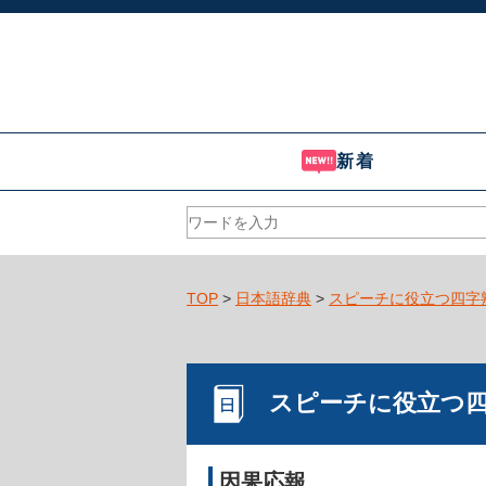
新着
TOP
>
日本語辞典
>
スピーチに役立つ四字
スピーチに役立つ
因果応報