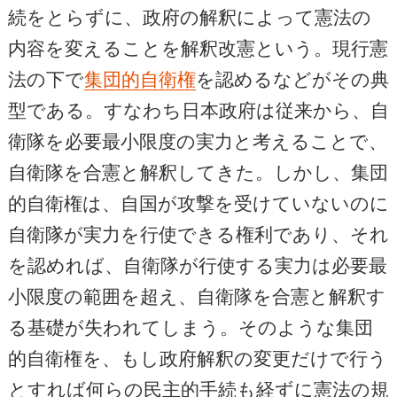
続をとらずに、政府の解釈によって憲法の
内容を変えることを解釈改憲という。現行憲
法の下で
集団的自衛権
を認めるなどがその典
型である。すなわち日本政府は従来から、自
衛隊を必要最小限度の実力と考えることで、
自衛隊を合憲と解釈してきた。しかし、集団
的自衛権は、自国が攻撃を受けていないのに
自衛隊が実力を行使できる権利であり、それ
を認めれば、自衛隊が行使する実力は必要最
小限度の範囲を超え、自衛隊を合憲と解釈す
る基礎が失われてしまう。そのような集団
的自衛権を、もし政府解釈の変更だけで行う
とすれば何らの民主的手続も経ずに憲法の規