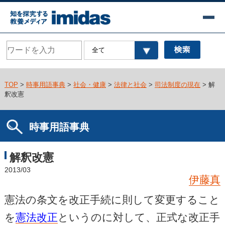
TOP
>
時事用語事典
>
社会・健康
>
法律と社会
>
司法制度の現在
> 解
釈改憲
時事用語事典
解釈改憲
2013/03
伊藤真
憲法の条文を改正手続に則して変更すること
を
憲法改正
というのに対して、正式な改正手