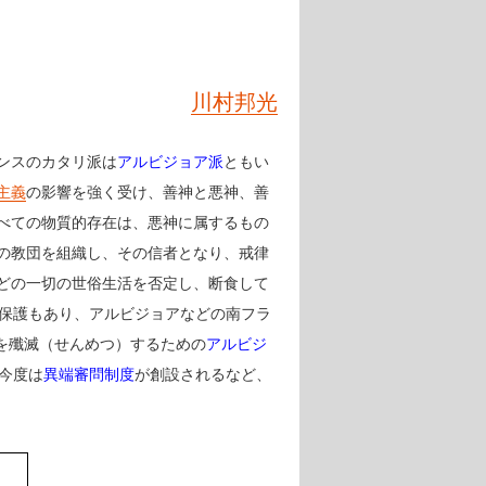
川村邦光
ンスのカタリ派は
アルビジョア派
ともい
主義
の影響を強く受け、善神と悪神、善
べての物質的存在は、悪神に属するもの
の教団を組織し、その信者となり、戒律
どの一切の世俗生活を否定し、断食して
の保護もあり、アルビジョアなどの南フラ
を殲滅（せんめつ）するための
アルビジ
今度は
異端審問制度
が創設されるなど、