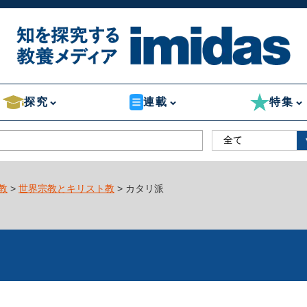
探究
連載
特集
教
>
世界宗教とキリスト教
> カタリ派