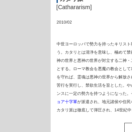
[Cathararism]
2010/02
中世ヨーロッパで勢力を持ったキリスト
う。カタリとは清浄を意味し、極めて禁
神の世界と悪神の世界が対立する二神・
とする。ローマ教会を悪魔の教会として
を守れば、霊魂は悪神の世界から解放さ
苦行を実行し、禁欲生活を旨とした。や
ンスに一定の勢力を持つようになった。そ
ョア十字軍
が派遣され、地元諸侯や住民
カタリ派は徹底して弾圧され、14世紀