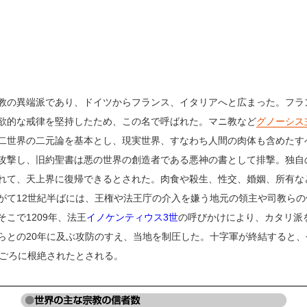
教の異端派であり、ドイツからフランス、イタリアへと広まった。フラ
欲的な戒律を堅持したため、この名で呼ばれた。マニ教など
グノーシス
二世界の二元論を基本とし、現実世界、すなわち人間の肉体も含めたす
攻撃し、旧約聖書は悪の世界の創造者である悪神の書として排撃。独自
れて、天上界に復帰できるとされた。肉食や殺生、性交、婚姻、所有な
がて12世紀半ばには、王権や法王庁の介入を嫌う地元の領主や司教ら
こで1209年、法王
イノケンティウス3世
の呼びかけにより、カタリ派
らとの20年に及ぶ攻防のすえ、当地を制圧した。十字軍が終結すると、
中ごろに根絶されたとされる。