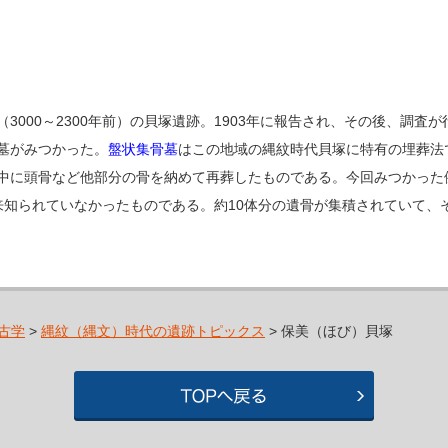
（3000～2300年前）の貝塚遺跡。1903年に報告され、その後、調査が
墓がみつかった。
盤状集骨墓
はこの地域の縄紋時代貝塚に特有の埋葬法
中に頭骨など他部分の骨を納めて再葬したものである。今回みつかった
来知られていなかったものである。約10体分の遺骨が集積されていて、
古学
>
縄紋（縄文）時代の遺跡トピックス
> 保美（ほび）貝塚