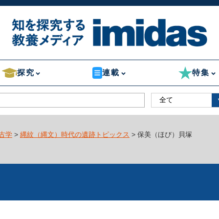
探究
連載
特集
古学
>
縄紋（縄文）時代の遺跡トピックス
> 保美（ほび）貝塚