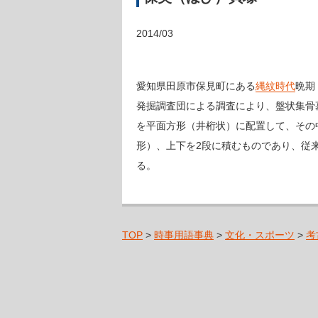
2014/03
愛知県田原市保見町にある
縄紋時代
晩期
発掘調査団による調査により、盤状集骨
を平面方形（井桁状）に配置して、その
形）、上下を2段に積むものであり、従
る。
TOP
>
時事用語事典
>
文化・スポーツ
>
考