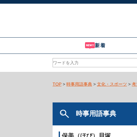
新着
TOP
>
時事用語事典
>
文化・スポーツ
>
考
時事用語事典
保美（ほび）貝塚