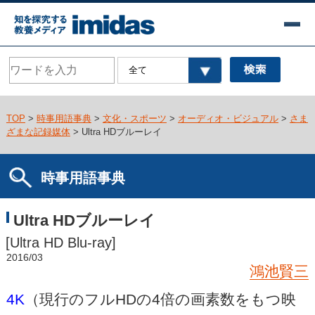
TOP
>
時事用語事典
>
文化・スポーツ
>
オーディオ・ビジュアル
>
さま
ざまな記録媒体
> Ultra HDブルーレイ
時事用語事典
Ultra HDブルーレイ
[Ultra HD Blu-ray]
2016/03
鴻池賢三
4K
（現行のフルHDの4倍の画素数をもつ映