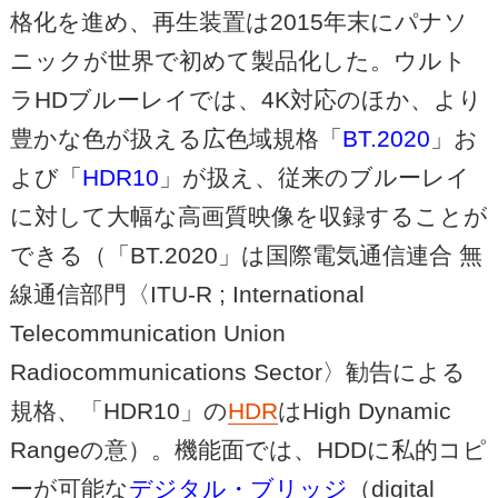
格化を進め、再生装置は2015年末にパナソ
ニックが世界で初めて製品化した。ウルト
ラHDブルーレイでは、4K対応のほか、より
豊かな色が扱える広色域規格「
BT.2020
」お
よび「
HDR10
」が扱え、従来のブルーレイ
に対して大幅な高画質映像を収録することが
できる（「BT.2020」は国際電気通信連合 無
線通信部門〈ITU-R ; International
Telecommunication Union
Radiocommunications Sector〉勧告による
規格、「HDR10」の
HDR
はHigh Dynamic
Rangeの意）。機能面では、HDDに私的コピ
ーが可能な
デジタル・ブリッジ
（digital