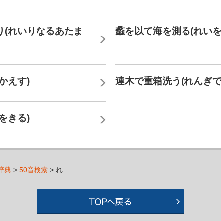
り(れいりなるあたま
蠡を以て海を測る(れいを
かえす)
連木で重箱洗う(れんぎで
をきる)
辞典
>
50音検索
> れ