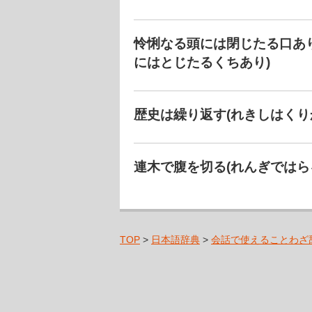
怜悧なる頭には閉じたる口あ
にはとじたるくちあり)
歴史は繰り返す(れきしはくり
連木で腹を切る(れんぎではら
TOP
>
日本語辞典
>
会話で使えることわざ