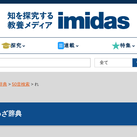
探究
連載
特集
辞典
>
50音検索
> れ
わざ辞典