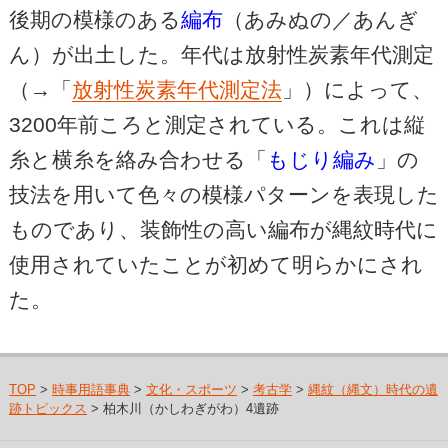
後期の模様のある
編布
（あみぬの／あんぎ
ん）が出土した。年代は放射性炭素年代測定
（→「
放射性炭素年代測定法
」）によって、
3200年前ころと測定されている。これは縦
糸と横糸を絡み合わせる「
もじり編み
」の
技法を用いて色々の模様パターンを表現した
ものであり、装飾性の高い編布が縄紋時代に
使用されていたことが初めて明らかにされ
た。
TOP
>
時事用語事典
>
文化・スポーツ
>
考古学
>
縄紋（縄文）時代の遺
跡トピックス
> 柏木川（かしわぎがわ）4遺跡