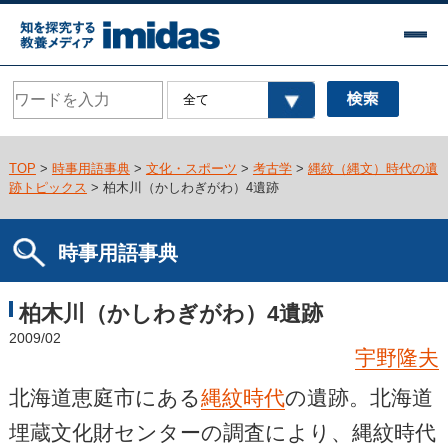
TOP
>
時事用語事典
>
文化・スポーツ
>
考古学
>
縄紋（縄文）時代の遺
跡トピックス
> 柏木川（かしわぎがわ）4遺跡
時事用語事典
柏木川（かしわぎがわ）4遺跡
2009/02
宇野隆夫
北海道恵庭市にある
縄紋時代
の遺跡。北海道
埋蔵文化財センターの調査により、縄紋時代