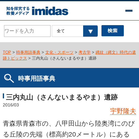
TOP
>
時事用語事典
>
文化・スポーツ
>
考古学
>
縄紋（縄文）時代の遺
跡トピックス
> 三内丸山（さんないまるやま）遺跡
時事用語事典
三内丸山（さんないまるやま）遺跡
2016/03
宇野隆夫
青森県青森市の、八甲田山から陸奥湾にのび
る丘陵の先端（標高約20メートル）にある