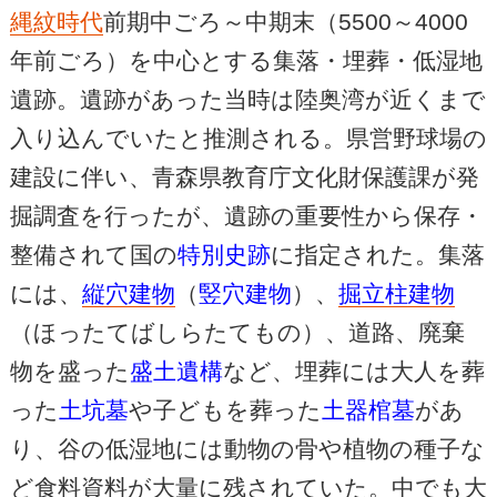
縄紋時代
前期中ごろ～中期末（5500～4000
年前ごろ）を中心とする集落・埋葬・低湿地
遺跡。遺跡があった当時は陸奥湾が近くまで
入り込んでいたと推測される。県営野球場の
建設に伴い、青森県教育庁文化財保護課が発
掘調査を行ったが、遺跡の重要性から保存・
整備されて国の
特別史跡
に指定された。集落
には、
縦穴建物
（
竪穴建物
）、
掘立柱建物
（ほったてばしらたてもの）、道路、廃棄
物を盛った
盛土遺構
など、埋葬には大人を葬
った
土坑墓
や子どもを葬った
土器棺墓
があ
り、谷の低湿地には動物の骨や植物の種子な
ど食料資料が大量に残されていた。中でも大