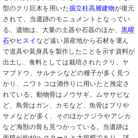
型のクリ巨木を用いた
掘立柱高層建物
が復元
されて、当遺跡のモニュメントとなってい
る。遺物は、大量の土器や石器のほか、
黒曜
石
や
ヒスイ
など遠い原産地から石材を運ん
で道具や装身具を製作したことを示す資料が
出土し、食料としては栽培されたクリ、ヤ
マブドウ、サルナシなどの種子が多く見つ
かり、ニワトコは酒作りに用いたと推定さ
れている。動物骨はノウサギ、ムササビな
ど、鳥骨はガン、カモなど、魚骨はブリや
サメなどが多く、そのほかクジラやアシカ
など海獣の骨も見つかっている。当遺跡は
面積が約40ヘクタールと大規模であり、諸