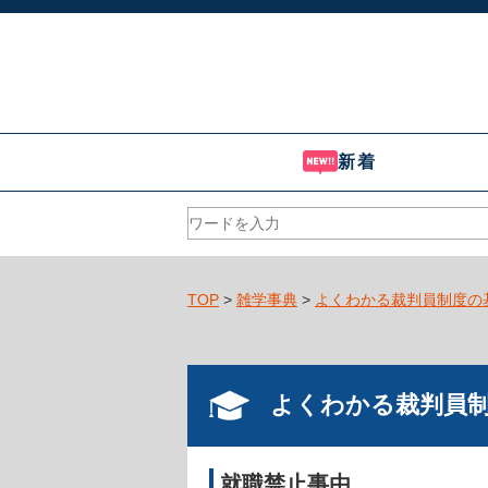
新着
TOP
>
雑学事典
>
よくわかる裁判員制度の
よくわかる裁判員
就職禁止事由