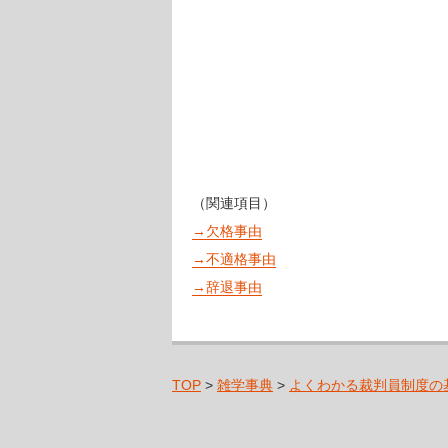
（関連項目）
→欠格事由
→不適格事由
→辞退事由
TOP
>
雑学事典
>
よくわかる裁判員制度の