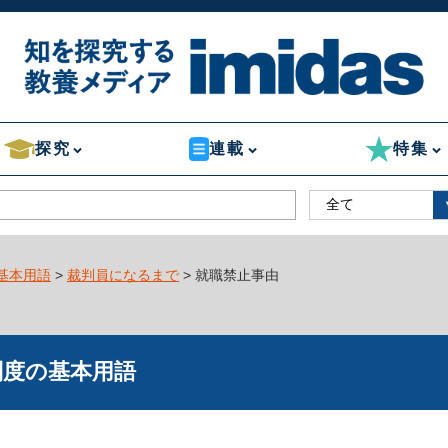
探究
連載
特集
基本用語
>
裁判員になるまで
> 就職禁止事由
制度の基本用語