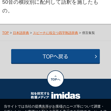
50音の横段別に配列して語釈を施したも
の。
TOP
>
日本語辞典
>
スピーチに役立つ四字熟語辞典
> 俚言集覧
TOPへ
当サイトでは当社の提携先等がお客様のニーズ等について調査・
当サイトについて