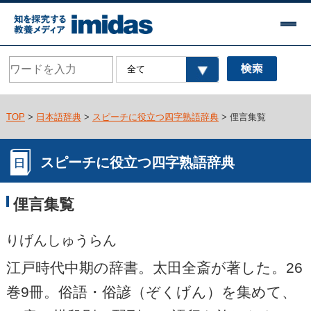
TOP
>
日本語辞典
>
スピーチに役立つ四字熟語辞典
> 俚言集覧
スピーチに役立つ四字熟語辞典
俚言集覧
りげんしゅうらん
江戸時代中期の辞書。太田全斎が著した。26
巻9冊。俗語・俗諺（ぞくげん）を集めて、