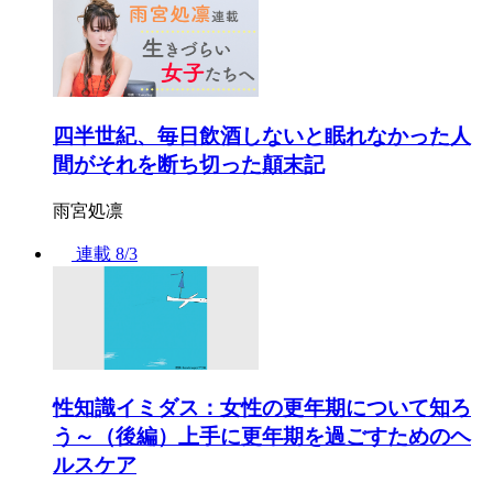
四半世紀、毎日飲酒しないと眠れなかった人
間がそれを断ち切った顛末記
雨宮処凛
連載
8/3
性知識イミダス：女性の更年期について知ろ
う～（後編）上手に更年期を過ごすためのヘ
ルスケア