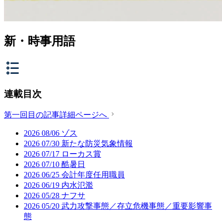
新・時事用語
連載目次
第一回目の記事詳細ページへ
2026
08/06
ゾス
2026
07/30
新たな防災気象情報
2026
07/17
ローカス賞
2026
07/10
酷暑日
2026
06/25
会計年度任用職員
2026
06/19
内水氾濫
2026
05/28
ナフサ
2026
05/20
武力攻撃事態／存立危機事態／重要影響事
態