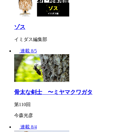
ゾス
イミダス編集部
連載
8/5
骨太な剣士 〜ミヤマクワガタ
第110回
今森光彦
連載
8/4