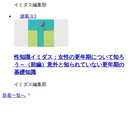
イミダス編集部
連載
8/3
性知識イミダス：女性の更年期について知ろ
う～（前編）意外と知られていない更年期の
基礎知識
イミダス編集部
新着一覧へ