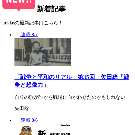
新着記事
imidasの最新記事はこちら！
連載
8/7
「戦争と平和のリアル」第35回 矢田稔「戦
争と想像力」
自分の歌が誰かを戦場に向かわせたのかもしれない
矢田稔
連載
8/6