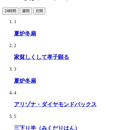
24時間
週間
月間
1
夏炉冬扇
2
家貧しくして孝子顕る
3
夏炉冬扇
4
アリゾナ・ダイヤモンドバックス
5
三下り半（みくだりはん）