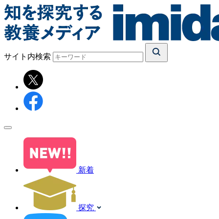
サイト内検索
新着
探究