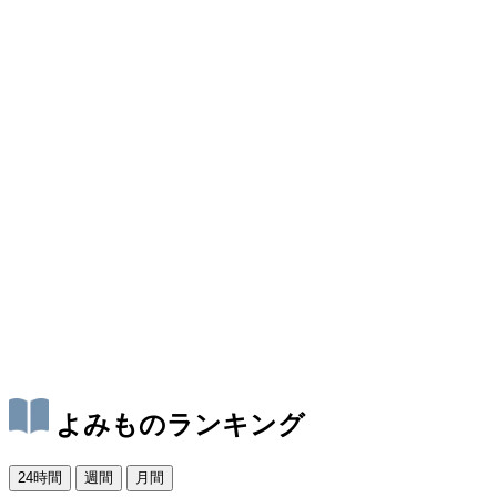
よみものランキング
24時間
週間
月間