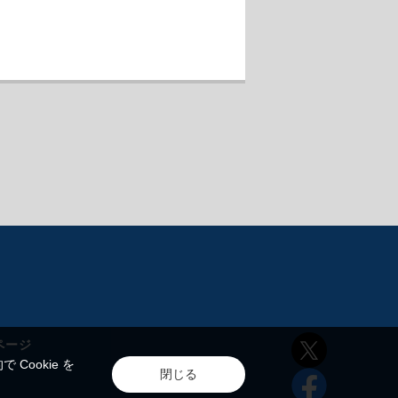
ページ
ookie を
閉じる