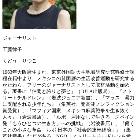
ジャーナリスト
工藤律子
くどう りつこ
1963年大阪府生まれ。東京外国語大学地域研究研究科修士課
程在籍中より、メキシコの貧困層の生活改善運動を研究する
かたわら、フリーのジャーナリストとして取材活動を始め
る。著書に『仲間と誇りと夢と』（JULA出版局）、『スト
リートチルドレン』（岩波ジュニア新書）、『マラス 暴力
に支配される少年たち』（集英社、開高健ノンフィクション
賞受賞）、『マフィア国家 メキシコ麻薬戦争を生き抜く
人々』（岩波書店）、『ルポ 雇用なしで生きる スペイン
発「もうひとつの生き方」への挑戦』（岩波書店）、『働く
ことの小さな革命 ルポ 日本の「社会的連帯経済」』（集
英社新書）などがある。NGO「ストリートチルドレンを考