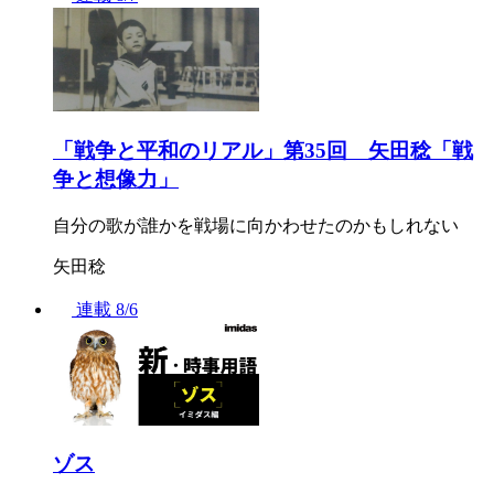
「戦争と平和のリアル」第35回 矢田稔「戦
争と想像力」
自分の歌が誰かを戦場に向かわせたのかもしれない
矢田稔
連載
8/6
ゾス