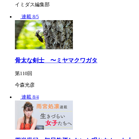
イミダス編集部
連載
8/5
骨太な剣士 〜ミヤマクワガタ
第110回
今森光彦
連載
8/4