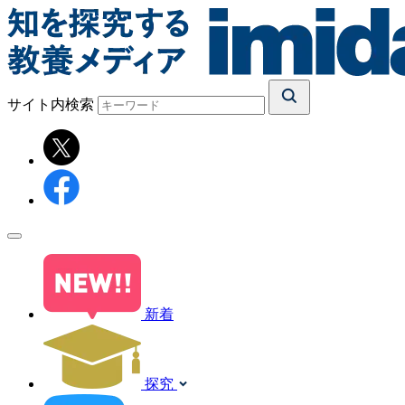
サイト内検索
新着
探究