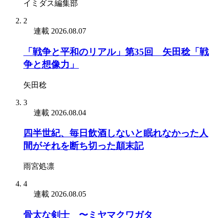
イミダス編集部
2
連載
2026.08.07
「戦争と平和のリアル」第35回 矢田稔「戦
争と想像力」
矢田稔
3
連載
2026.08.04
四半世紀、毎日飲酒しないと眠れなかった人
間がそれを断ち切った顛末記
雨宮処凛
4
連載
2026.08.05
骨太な剣士 〜ミヤマクワガタ