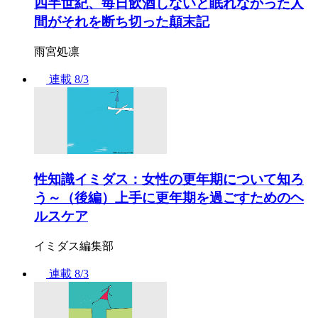
四半世紀、毎日飲酒しないと眠れなかった人
間がそれを断ち切った顛末記
雨宮処凛
連載
8/3
性知識イミダス：女性の更年期について知ろ
う～（後編）上手に更年期を過ごすためのヘ
ルスケア
イミダス編集部
連載
8/3