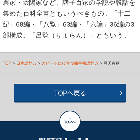
農家・陰陽家など、諸子百家の学説や説話を
集めた百科全書ともいうべきもの。「十二
紀」68編・「八覧」63編・「六論」36編の3
部構成。「呂覧（りょらん）」ともいう。
TOP
>
日本語辞典
>
スピーチに役立つ四字熟語辞典
> 呂氏春秋
TOPへ