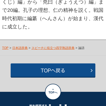
くじ）編」から「尭曰（ぎょうえつ）編」ま
で20編。孔子の理想、仁の精神を説く。戦国
時代初期に編纂（へんさん）が始まり、漢代
に成立した。
TOP
>
日本語辞典
>
スピーチに役立つ四字熟語辞典
> 論語
TOPへ