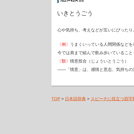
いきとうごう
心や気持ち、考えなどが互いにぴったり
〔例〕
うまくいっている人間関係などを
今では肩まで組んで飲み歩いていること
〔類〕
情意投合（じょういとうごう）
――「情意」は、感情と意志、気持ちの
TOP
>
日本語辞典
>
スピーチに役立つ四字