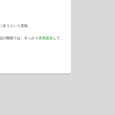
に合うという意味。
品の開発では、すっかり
意気投合
して、