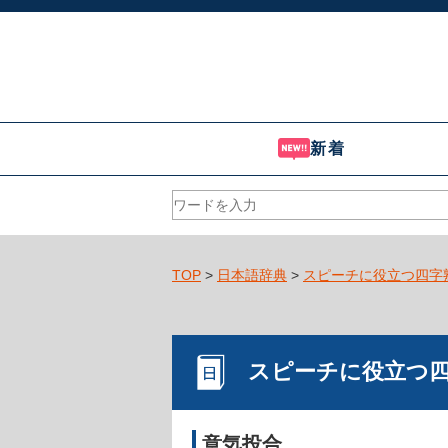
新着
TOP
>
日本語辞典
>
スピーチに役立つ四字
スピーチに役立つ
意気投合