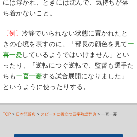
には浮かれ、ときには沈んで、気持ちが落
ち着かないこと。
〔例〕
冷静でいられない状態に置かれたと
きの心境を表すのに、「部長の顔色を見て
一
喜一憂
しているようではいけません」とい
ったり、「逆転につぐ逆転で、監督も選手た
ちも
一喜一憂
する試合展開になりました」
というように使ったりする。
TOP
>
日本語辞典
>
スピーチに役立つ四字熟語辞典
> 一喜一憂