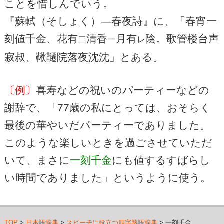
ことを惜しんでいう。
『蘇軾（そしょく）―春夜詩』に、「春宵一
刻値千金、花有
清香
月有
陰。歌管楼台声
二
一
レ
寂叔、鞦韆院落夜沈沈」とある。
〔例〕
喜寿などの祝いのパーティーなどの
謝辞で、「77歳の私にとっては、おそらく
最後の華やいだパーティーでありました。
このような楽しいときを過ごさせていただ
いて、まさに
一刻千金
にも値するすばらし
い時間でありました」というように使う。
TOP
>
日本語辞典
>
スピーチに役立つ四字熟語辞典
> 一刻千金