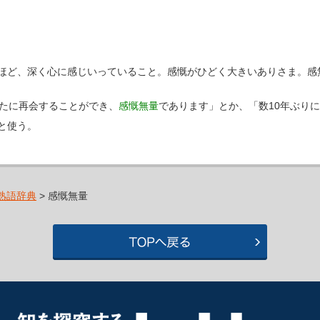
ほど、深く心に感じいっていること。感慨がひどく大きいありさま。感
なたに再会することができ、
感慨無量
であります」とか、「数10年ぶり
と使う。
熟語辞典
> 感慨無量