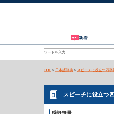
新着
TOP
>
日本語辞典
>
スピーチに役立つ四字
スピーチに役立つ
感慨無量