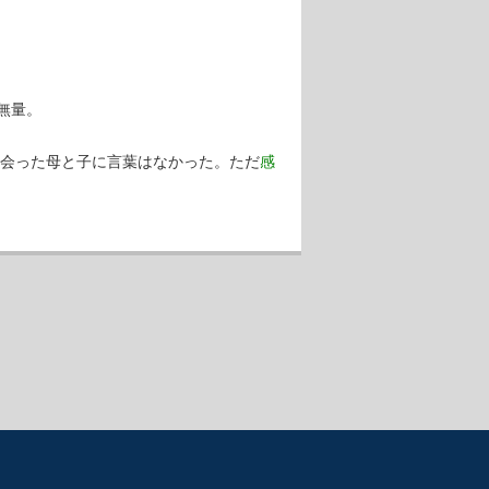
無量。
に会った母と子に言葉はなかった。ただ
感