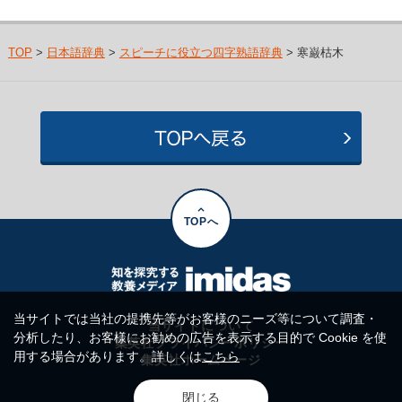
TOP
>
日本語辞典
>
スピーチに役立つ四字熟語辞典
> 寒巌枯木
TOPへ
当サイトでは当社の提携先等がお客様のニーズ等について調査・
当サイトについて
分析したり、お客様にお勧めの広告を表示する目的で Cookie を使
集英社プライバシーポリシー
用する場合があります。詳しくは
こちら
集英社ホームページ
閉じる