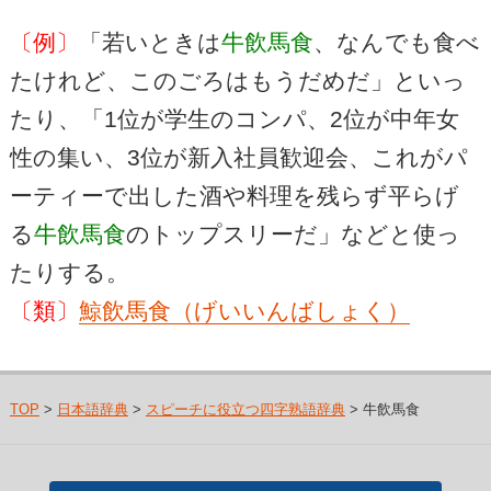
〔例〕
「若いときは
牛飲馬食
、なんでも食べ
たけれど、このごろはもうだめだ」といっ
たり、「1位が学生のコンパ、2位が中年女
性の集い、3位が新入社員歓迎会、これがパ
ーティーで出した酒や料理を残らず平らげ
る
牛飲馬食
のトップスリーだ」などと使っ
たりする。
〔類〕
鯨飲馬食（げいいんばしょく）
TOP
>
日本語辞典
>
スピーチに役立つ四字熟語辞典
> 牛飲馬食