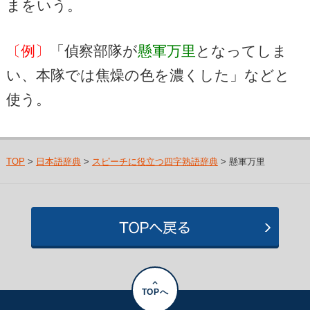
まをいう。
〔例〕
「偵察部隊が
懸軍万里
となってしま
い、本隊では焦燥の色を濃くした」などと
使う。
TOP
>
日本語辞典
>
スピーチに役立つ四字熟語辞典
> 懸軍万里
TOPへ