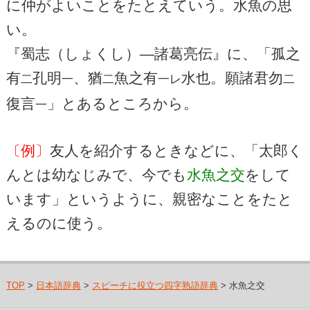
に仲がよいことをたとえていう。水魚の思
い。
『蜀志（しょくし）―諸葛亮伝』に、「孤之
有
孔明
、猶
魚之有
水也。願諸君勿
二
一
二
一レ
二
復言
」とあるところから。
一
〔例〕
友人を紹介するときなどに、「太郎く
んとは幼なじみで、今でも
水魚之交
をして
います」というように、親密なことをたと
えるのに使う。
TOP
>
日本語辞典
>
スピーチに役立つ四字熟語辞典
> 水魚之交