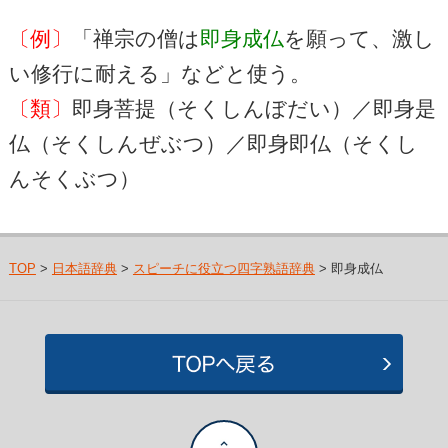
〔例〕
「禅宗の僧は
即身成仏
を願って、激し
い修行に耐える」などと使う。
〔類〕
即身菩提（そくしんぼだい）／即身是
仏（そくしんぜぶつ）／即身即仏（そくし
んそくぶつ）
TOP
>
日本語辞典
>
スピーチに役立つ四字熟語辞典
> 即身成仏