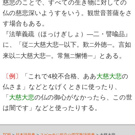
慈悲のことで、すべての生き物に対しての
仏の慈悲深いようすをいう。観世音菩薩をさ
す場合もある。
『法華義疏（ほっけぎしょ）―二・譬喩品』
に、「従
大慈大悲
以下。歎
外徳
。言如
二
一
二
一
来以
大慈大悲
。常無
懈惓
」とある。
二
一
二
一
〔例〕
「これで4校不合格、ああ
大慈大悲
の
仏さま」などとなげくときに使ったり、
「
大慈大悲
の仏の御心がなかったら、この世
は闇です」などと使ったりする。
TOP
>
日本語辞典
>
スピーチに役立つ四字熟語辞典
> 大慈大悲