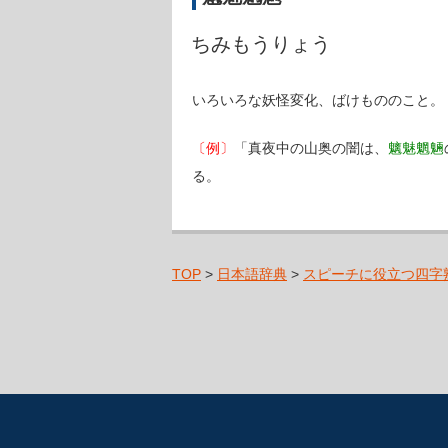
ちみもうりょう
いろいろな妖怪変化、ばけもののこと。
〔例〕
「真夜中の山奥の闇は、
魑魅魍魎
る。
TOP
>
日本語辞典
>
スピーチに役立つ四字