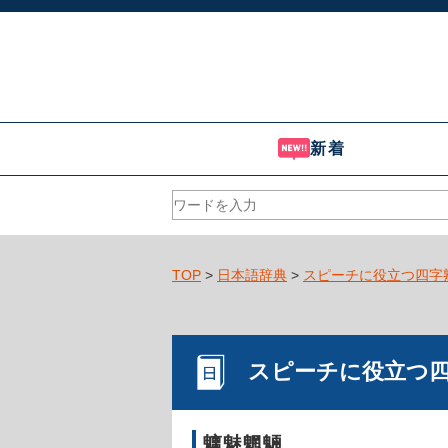
新着
TOP
>
日本語辞典
>
スピーチに役立つ四字
スピーチに役立つ
魑魅魍魎