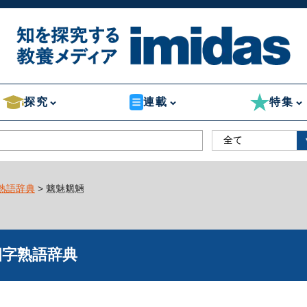
探究
連載
特集
熟語辞典
> 魑魅魍魎
四字熟語辞典