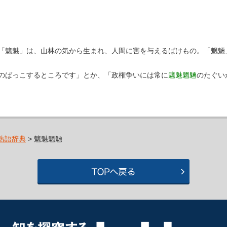
「魑魅」は、山林の気から生まれ、人間に害を与えるばけもの。「魍魎
のばっこするところです」とか、「政権争いには常に
魑魅魍魎
のたぐい
熟語辞典
> 魑魅魍魎