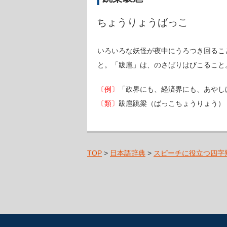
ちょうりょうばっこ
いろいろな妖怪が夜中にうろつき回るこ
と。「跋扈」は、のさばりはびこること
〔例〕
「政界にも、経済界にも、あやし
〔類〕
跋扈跳梁（ばっこちょうりょう）
TOP
>
日本語辞典
>
スピーチに役立つ四字