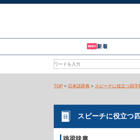
新着
TOP
>
日本語辞典
>
スピーチに役立つ四字
スピーチに役立つ
跳梁跋扈