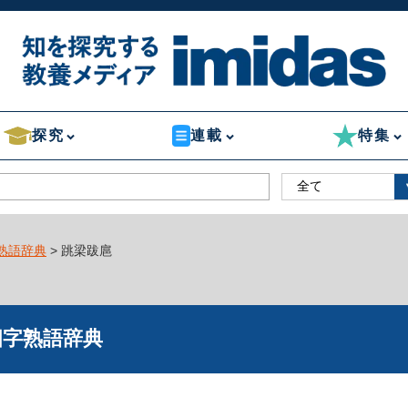
探究
連載
特集
熟語辞典
> 跳梁跋扈
四字熟語辞典