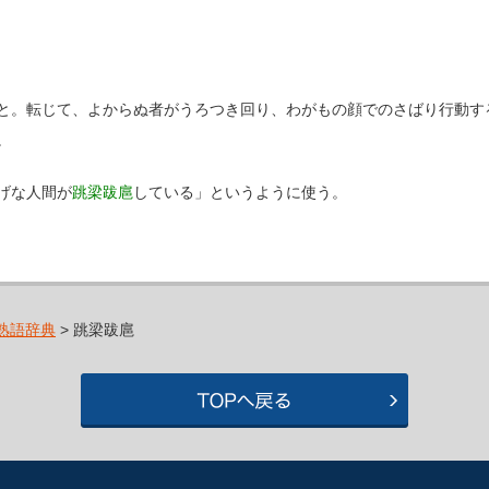
と。転じて、よからぬ者がうろつき回り、わがもの顔でのさばり行動す
。
げな人間が
跳梁跋扈
している」というように使う。
熟語辞典
> 跳梁跋扈