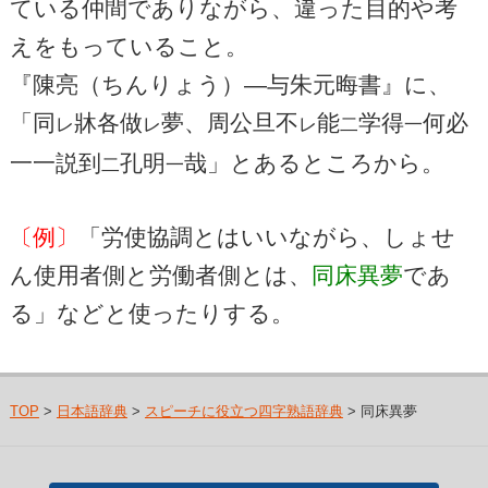
ている仲間でありながら、違った目的や考
えをもっていること。
『陳亮（ちんりょう）―与朱元晦書』に、
「同
牀各做
夢、周公旦不
能
学得
何必
レ
レ
レ
二
一
一一説到
孔明
哉」とあるところから。
二
一
〔例〕
「労使協調とはいいながら、しょせ
ん使用者側と労働者側とは、
同床異夢
であ
る」などと使ったりする。
TOP
>
日本語辞典
>
スピーチに役立つ四字熟語辞典
> 同床異夢