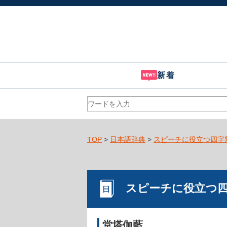
新着
TOP
>
日本語辞典
>
スピーチに役立つ四字
スピーチに役立つ
堂塔伽藍