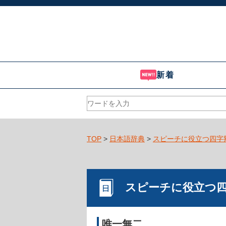
新着
TOP
>
日本語辞典
>
スピーチに役立つ四字
スピーチに役立つ
唯一無二