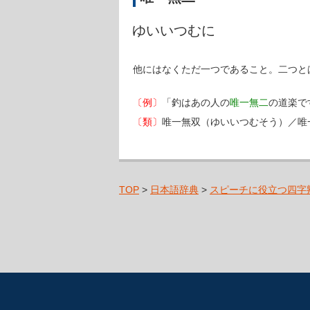
ゆいいつむに
他にはなくただ一つであること。二つと
〔例〕
「釣はあの人の
唯一無二
の道楽で
〔類〕
唯一無双（ゆいいつむそう）／唯
TOP
>
日本語辞典
>
スピーチに役立つ四字