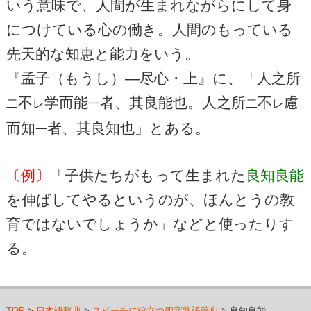
いう意味で、人間が生まれながらにして身
につけている心の働き。人間のもっている
先天的な知恵と能力をいう。
『孟子（もうし）―尽心・上』に、「人之所
不
学而能
者、其良能也。人之所
不
慮
二
レ
一
二
レ
而知
者、其良知也」とある。
一
〔例〕
「子供たちがもって生まれた
良知良能
を伸ばしてやるというのが、ほんとうの教
育ではないでしょうか」などと使ったりす
る。
TOP
>
日本語辞典
>
スピーチに役立つ四字熟語辞典
> 良知良能