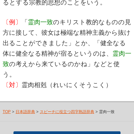
るとする宗教的思想のことをいう。
〔例〕
「
霊肉一致
のキリスト教的なものの見
方に接して、彼女は極端な精神主義から抜け
出ることができました」とか、「健全なる
体に健全なる精神が宿るというのは、
霊肉一
致
の考えから来ているのかね」などと使
う。
〔対〕
霊肉相剋（れいにくそうこく）
TOP
>
日本語辞典
>
スピーチに役立つ四字熟語辞典
> 霊肉一致