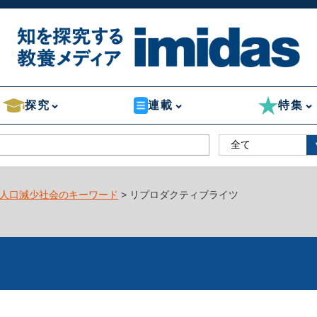
探究
連載
特集
人口減少社会のキーワード
> リプロダクティブライツ