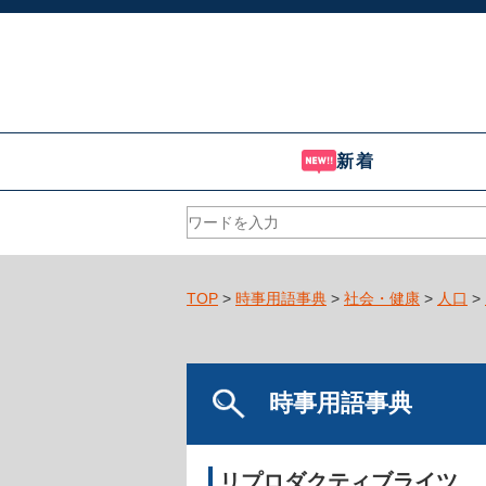
新着
TOP
>
時事用語事典
>
社会・健康
>
人口
>
時事用語事典
リプロダクティブライツ