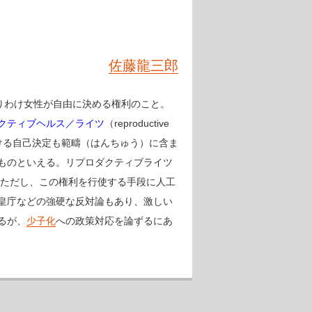
佐藤龍三郎
、とりわけ女性が自由に決める権利のこと。
クティブヘルス／ライツ
（reproductive
における自己決定も範疇（はんちゅう）に含ま
ものといえる。リプロダクティブライツ
ただし、この権利を行使する手段に人工
皇庁などの強硬な反対論もあり、激しい
るが、
少子化
への政策対応を論ずるにあ