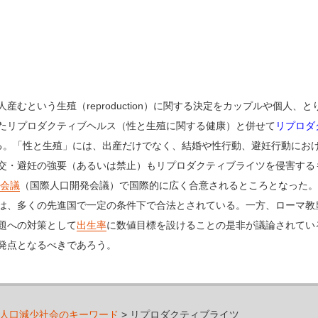
産むという生殖（reproduction）に関する決定をカップルや個人
たリプロダクティブヘルス（性と生殖に関する健康）と併せて
リプロダ
われることもある。「性と生殖」には、出産だけでなく、結婚や性行動、避妊行動
交・避妊の強要（あるいは禁止）もリプロダクティブライツを侵害する
会議
（国際人口開発会議）で国際的に広く合意されるところとなった。
は、多くの先進国で一定の条件下で合法とされている。一方、ローマ教
題への対策として
出生率
に数値目標を設けることの是非が議論されてい
発点となるべきであろう。
人口減少社会のキーワード
> リプロダクティブライツ