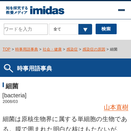
TOP
>
時事用語事典
>
社会・健康
>
感染症
>
感染症の原因
> 細菌
時事用語事典
細菌
[bacteria]
2008/03
山本直樹
細菌は原核生物界に属する単細胞の生物であ
る。膜で囲まれた明白な核はもたないが、