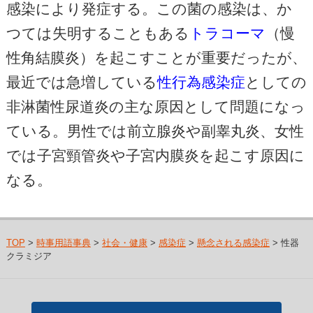
感染により発症する。この菌の感染は、か
つては失明することもある
トラコーマ
（慢
性角結膜炎）を起こすことが重要だったが、
最近では急増している
性行為感染症
としての
非淋菌性尿道炎の主な原因として問題になっ
ている。男性では前立腺炎や副睾丸炎、女性
では子宮頸管炎や子宮内膜炎を起こす原因に
なる。
TOP
>
時事用語事典
>
社会・健康
>
感染症
>
懸念される感染症
> 性器
クラミジア