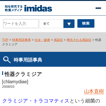
TOP
>
時事用語事典
>
社会・健康
>
感染症
>
懸念される感染症
> 性器
クラミジア
時事用語事典
性器クラミジア
[chlamydiae]
2008/03
山本直樹
クラミジア・トラコマティス
という細菌の