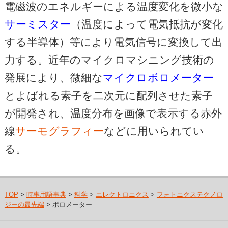
電磁波のエネルギーによる温度変化を微小な
サーミスター
（温度によって電気抵抗が変化
する半導体）等により電気信号に変換して出
力する。近年のマイクロマシニング技術の
発展により、微細な
マイクロボロメーター
とよばれる素子を二次元に配列させた素子
が開発され、温度分布を画像で表示する赤外
線
サーモグラフィー
などに用いられてい
る。
TOP
>
時事用語事典
>
科学
>
エレクトロニクス
>
フォトニクステクノロ
ジーの最先端
> ボロメーター