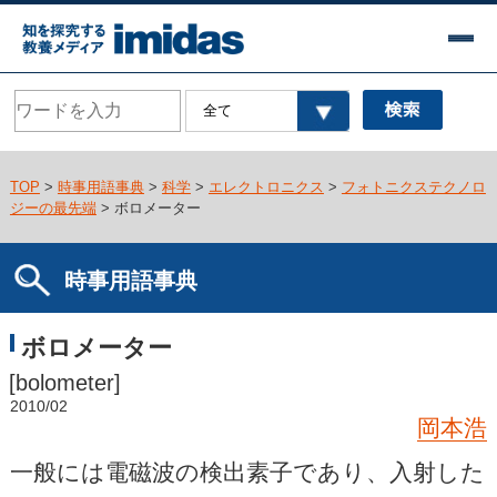
TOP
>
時事用語事典
>
科学
>
エレクトロニクス
>
フォトニクステクノロ
ジーの最先端
> ボロメーター
時事用語事典
ボロメーター
[bolometer]
2010/02
岡本浩
一般には電磁波の検出素子であり、入射した