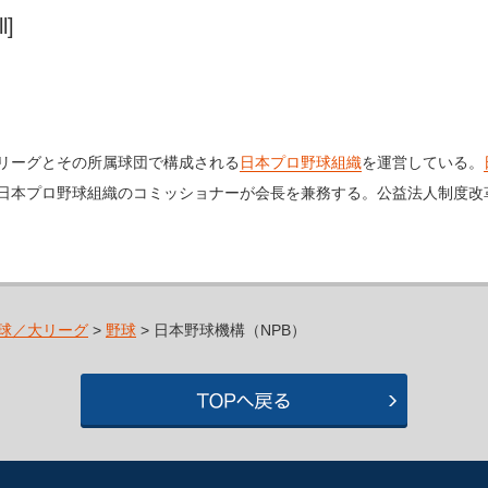
l]
リーグとその所属球団で構成される
日本プロ野球組織
を運営している。
日本プロ野球組織のコミッショナーが会長を兼務する。公益法人制度改革に
球／大リーグ
>
野球
> 日本野球機構（NPB）