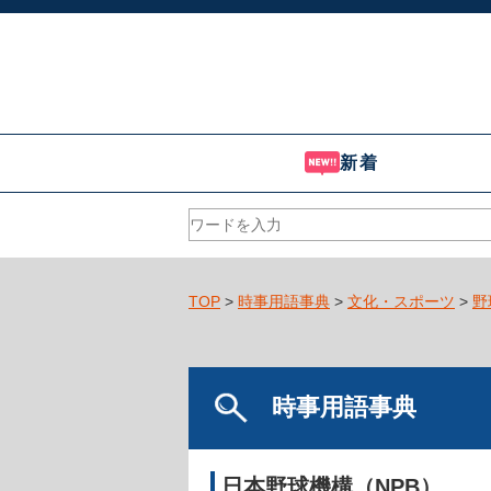
新着
TOP
>
時事用語事典
>
文化・スポーツ
>
野
時事用語事典
日本野球機構（NPB）