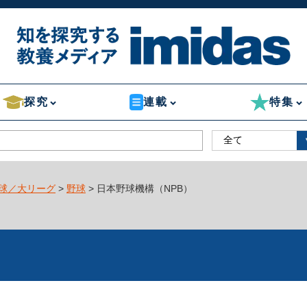
探究
連載
特集
球／大リーグ
>
野球
> 日本野球機構（NPB）