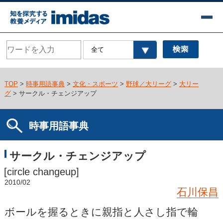
TOP
>
時事用語事典
>
文化・スポーツ
>
野球／大リーグ
>
大リー
グ
> サークル・チェンジアップ
時事用語事典
サークル・チェンジアップ
[circle changeup]
2010/02
石川保昌
ボールを握るときに親指と人さし指で輪