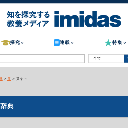
探究
連載
特集
典
>
ヌ
> ヌヤ～
語辞典