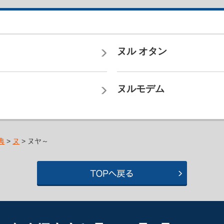
ヌル オタン
ヌルモデム
典
>
ヌ
> ヌヤ～