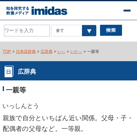
TOP
>
日本語辞典
>
広辞典
>
い～
>
いた～
> 一親等
広辞典
一親等
いっしんとう
親族で自分といちばん近い関係。父母・子・
配偶者の父母など。一等親。