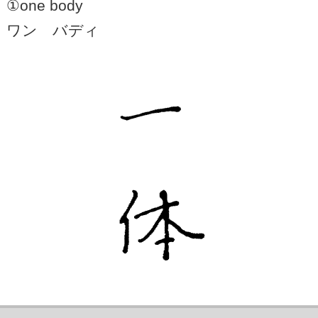
①one body
ワン バディ