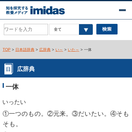
TOP
>
日本語辞典
>
広辞典
>
い～
>
いた～
> 一体
広辞典
一体
いったい
①一つのもの。②元来。③だいたい。④そも
そも。