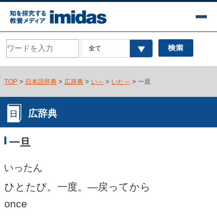
TOP
>
日本語辞典
>
広辞典
>
い～
>
いた～
> 一旦
広辞典
一旦
いったん
ひとたび。一度。―戻ってから
once