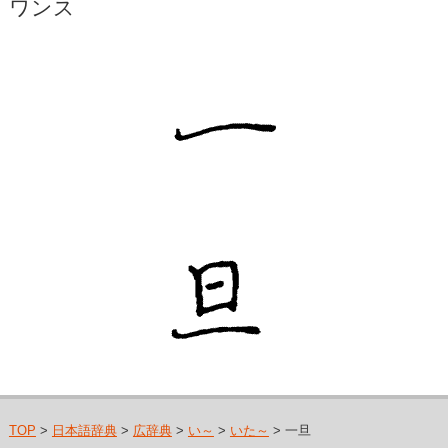
ワンス
TOP
>
日本語辞典
>
広辞典
>
い～
>
いた～
> 一旦