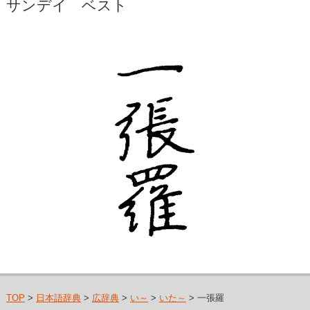
サンデイ ベスト
TOP
>
日本語辞典
>
広辞典
>
い～
>
いた～
> 一張羅