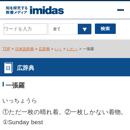
TOP
>
日本語辞典
>
広辞典
>
い～
>
いた～
> 一張羅
広辞典
一張羅
いっちょうら
①ただ一枚の晴れ着。②一枚しかない着物。
①Sunday best