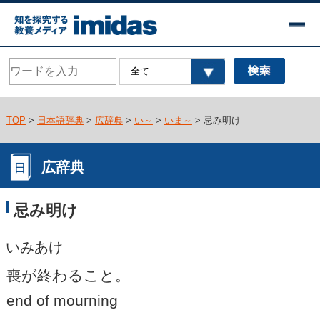
TOP
>
日本語辞典
>
広辞典
>
い～
>
いま～
> 忌み明け
広辞典
忌み明け
いみあけ
喪が終わること。
end of mourning