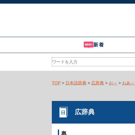
新着
TOP
>
日本語辞典
>
広辞典
>
お～
>
おあ～
広辞典
奥