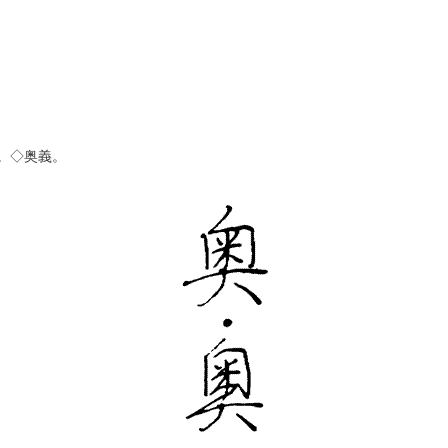
。◇奥義。