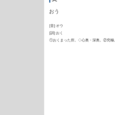
おう
[音]:オウ
[訓]:おく
①おくまった所。◇心奥・深奥。②究極