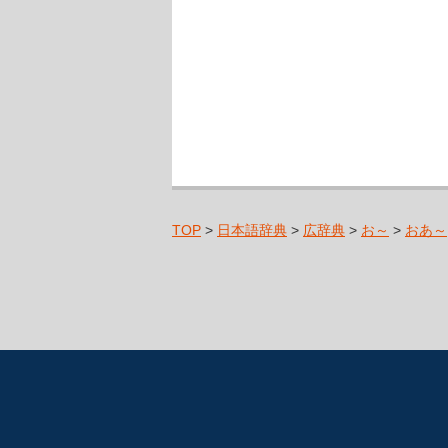
TOP
>
日本語辞典
>
広辞典
>
お～
>
おあ～