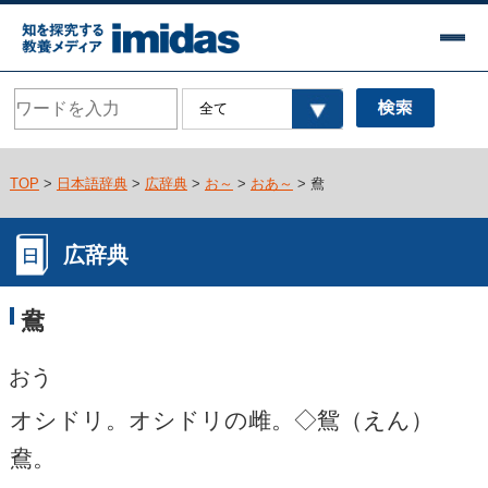
TOP
>
日本語辞典
>
広辞典
>
お～
>
おあ～
> 鴦
広辞典
鴦
おう
オシドリ。オシドリの雌。◇鴛（えん）
鴦。