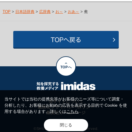
TOP
>
日本語辞典
>
広辞典
>
お～
>
おあ～
> 鴦
TOPへ
当サイトでは当社の提携先等がお客様のニーズ等について調査・
当サイトについて
分析したり、お客様にお勧めの広告を表示する目的で Cookie を使
集英社プライバシーポリシー
用する場合があります。詳しくは
こちら
集英社ホームページ
閉じる
©SHUEISHA Inc. All rights reserved.